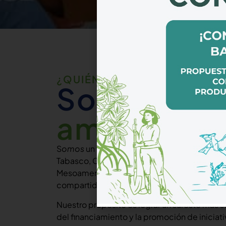
¿QUIÉNES SOMOS?
Somos un 
ambiental
S
omos
un fondo ambiental que opera desde
Tabasco, Campeche, Yucatán, y Quintana Roo;
Mesoamericano, la segunda barrera arrecifa
compartida por México, Honduras, Belice y
Nuestro propósito es lograr un sureste más so
del financiamiento y la promoción de iniciat