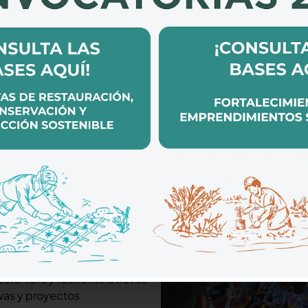
fondo
 2021 en los estados de
 y en el Sistema Arrecifal
l más grande del mundo
 Guatemala.
stenible y resiliente a través
ivas y proyectos