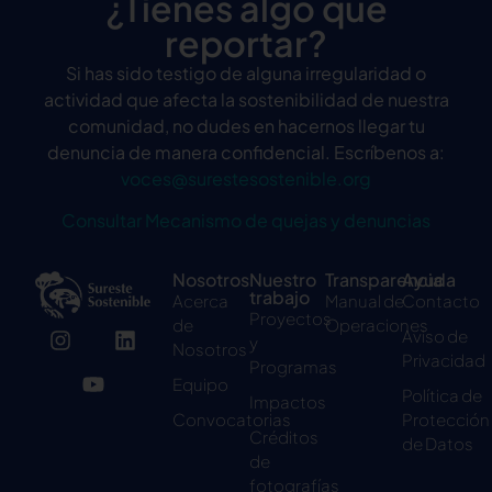
¿Tienes algo que
reportar?
Si has sido testigo de alguna irregularidad o
actividad que afecta la sostenibilidad de nuestra
comunidad, no dudes en hacernos llegar tu
denuncia de manera confidencial. Escríbenos a:
voces@surestesostenible.org
Consultar Mecanismo de quejas y denuncias
Nosotros
Nuestro
Transparencia
Ayuda
trabajo
Acerca
Manual de
Contacto
Proyectos
de
Operaciones
Aviso de
y
Nosotros
Privacidad
Programas
Equipo
Política de
Impactos
Convocatorias
Protección
Créditos
de Datos
de
fotografías