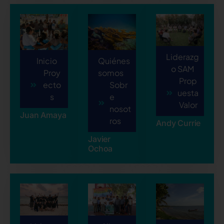
Liderazg
Inicio
Quiénes
o SAM
Proy
somos
Prop
ecto
Sobr
uesta
s
e
Valor
nosot
Juan Amaya
ros
Andy Currie
Javier
Ochoa