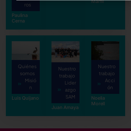
Marfil
ros
Paulina
Cerna
Quiénes
Nuestro
Nuestro
somos
trabajo
trabajo
Misió
Acci
Lider
n
ón
azgo
SAM
Luis Quijano
Noelia
Morell
Juan Amaya