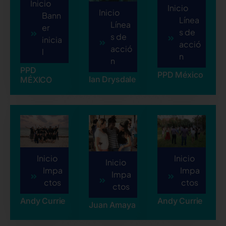
Inicio
Inicio
Inicio
Bann
Línea
Línea
er
s de
s de
inicia
acció
acció
l
n
n
PPD
PPD México
Ian Drysdale
MÉXICO
Inicio
Inicio
Inicio
Impa
Impa
Impa
ctos
ctos
ctos
Andy Currie
Andy Currie
Juan Amaya